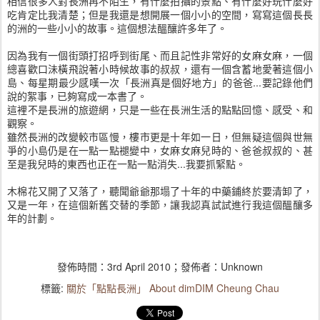
相信很多人對長洲再不陌生，有什麼拍攝的景點、有什麼好玩什麼好
吃肯定比我清楚；但是我還是想開展一個小小的空間，寫寫這個長長
的洲的一些小小的故事。這個想法醞釀許多年了。
因為我有一個街頭打招呼到街尾、而且記性非常好的女麻女麻，一個
總喜歡口沬橫飛說著小時候故事的叔叔，還有一個含蓄地愛著這個小
島、每星期最少感嘆一次「長洲真是個好地方」的爸爸...要記錄他們
說的絮事，已夠寫成一本書了。
這裡不是長洲的旅遊網，只是一些在長洲生活的點點回憶、感受、和
觀察。
雖然長洲的改變較市區慢，樓市更是十年如一日，但無疑這個與世無
爭的小島仍是在一點一點褪變中，女麻女麻兒時的、爸爸叔叔的、甚
至是我兒時的東西也正在一點一點消失...我要抓緊點。
木棉花又開了又落了，聽聞爺爺那塌了十年的中藥鋪終於要清卸了，
又是一年，在這個新舊交替的季節，讓我認真試試進行我這個醞釀多
年的計劃。
發佈時間：
3rd April 2010
；發佈者：Unknown
標籤:
關於「點點長洲」 About dimDIM Cheung Chau