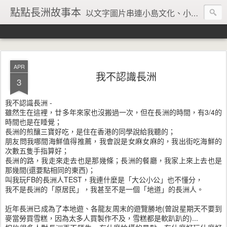
點點長洲故事本
以文字圖片串連小島文化、小島風情、小島回憶
APR
我不認識長洲
3
我不認識長洲 -
雖然生在這裡，廿多年來家也沒搬過一次，但在長洲的時間，有3/4的
時間也是在睡覺；
長洲的煎釀三寶好吃，是住在香港的同學說給我聽的；
朋友問我哪間海鮮值得推薦，我會說是女麻女麻的，我出街吃海鮮的
次數五隻手指算好；
長洲的路，我走來走去也是那幾條；長洲的餐廳，我家上來上去也是
那幾間(還要點相同的東西)；
叫我玩FB的長洲人TEST，我連什麼是「大公小公」也不懂分，
我不是長洲的「原居民」，我甚至不是一個「地道」的長洲人。
近年長洲已成為了本地遊、各龍友周末的遊覽勝地(曾說星期天不要到
麥當勞買雪糕，因為太多人買製作不及，雪糕都是軟趴趴的)...