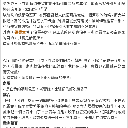
炎炎夏日，在那個還未習慣動不動也開冷氣的年代，最喜歡就是過對面喝
杯冰涼豆漿，$2悶熱已全消
以前吃的總是魚蛋河...在那個
對我來說
沒可能完成一個河粉的時候 - 磨大半
個鐘，為的卻是盯著電視看卡通 -(德壽堂從沒有電視，鎮昌理髮裡有一部，
小時候會擔張椅在門口看，但擋著別人做生意總不好意思)
德壽堂
其實，
除了沒電視外，連正式的廁所也沒有。所以最常去
裕泰麵家
的目的，其實是借廁所。
借廁所後總有點過意不去，所以又是喝杯豆漿。
說了那麼久也是童年回憶，作為我們的長期鄰居- 真的，除了鋪頭是在對面
外，老闆娘一家也就住在我們正對面，我們在二樓，會看見老闆娘在對面
廚房做飯!
這樣有緣，總要推介一下
裕泰麵家的美食:
魚蛋
- 是白色的潮州魚蛋，老實說，比張記的好吃得多了
雲吞
- 是自己包的，以前一到四點多，2位員工姨姨就會在靠牆的摺枱手不停的
包雲吞，眼睛是看著電視的。純熟的手勢- 那是令人看得發呆的動作，不久
就推起一個雲吞小山了。
雲吞餡很足，咬下有濃濃的蝦味，那種獨有咸咸
的海鮮味，必食。以前還有得一打一打買生雲吞，不知現在還有沒有。
雞尖蘿蔔