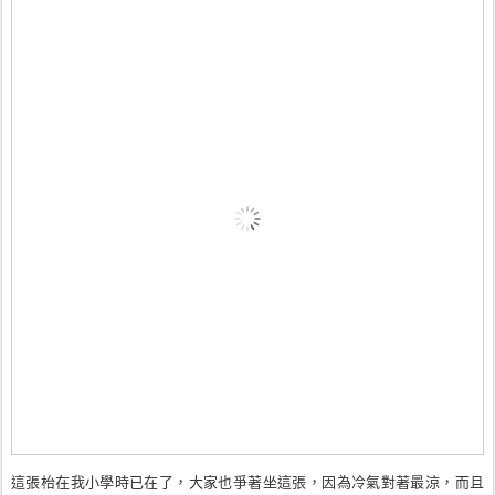
這張枱在我小學時已在了，大家也爭著坐這張，因為冷氣對著最涼，而且