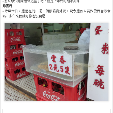
- 愈來愈少
麵家會做這些了吧，就是上年代的
麵家風味
炸雲吞
- 時至今日，還是在門口擺一個膠箱賣外賣。現今還有人買炸雲吞當零食
嗎? 多年來價錢好像也沒變過