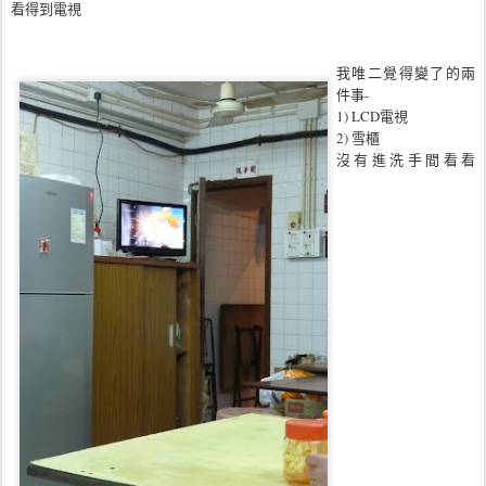
看得到電視
我唯二覺得變了的兩
件事-
1) LCD電視
2) 雪櫃
沒有進洗手間看看