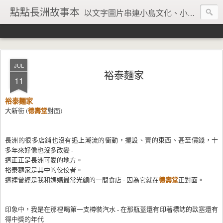
點點長洲故事本
以文字圖片串連小島文化、小島風情、小島回憶
JUL
裕泰麵家
11
裕泰麵家
德壽堂
大新街 (
對面)
長洲的很多店鋪也沒有追上潮流的衝動，擺設、賣的東西、甚至價錢，十
多年來好像也沒多改變 -
這正正是長洲可愛的地方。
裕泰麵家是其中的佼佼者。
德壽堂
這裡曾經是我和媽媽最常光顧的一間食店 - 因為它就在
正對面。
印象中，我是在那裡喝第一支樽裝汽水 - 在那瓶蓋還有印著標誌的軟塞還有
得中獎的年代