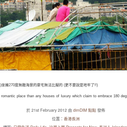
)坐擁270度無敵海景的豪宅無
法比擬的 (更不要說是地牢了!!)
e romantic place than any houses of luxury which claim to embrace 180 de
於
21st February 2012
由
dimDIM 點點
發佈
位置：
香港長洲