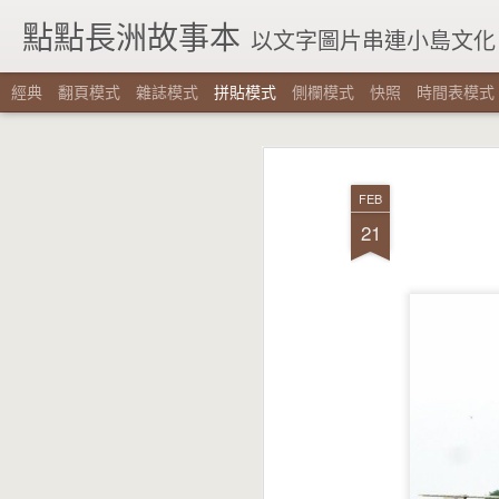
點點長洲故事本
以文字圖片串連小島文化
經典
翻頁模式
雜誌模式
拼貼模式
側欄模式
快照
時間表模式
FEB
21