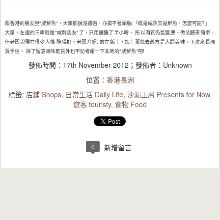
跟香港的朋友說"咸鮮魚"，大家都說沒聽過，亦摸不著頭
腦:「既是咸魚又是鮮魚，怎麼可能?」
大家，左邊的三串就是"咸鮮馬友"了，只用鹽醃了半小時
， 所以肉質仍舊豐腴。做法聽來簡單，
但老闆說現在很少人
懂 醃得好。老闆介紹: 放在飯上，加上薑絲去蒸方是人間美味。下次來長洲
買手信
， 除了留意海味乾貨外也不妨考慮一下本地的"咸鮮魚"吧
!
發佈時間：
17th November 2012
；發佈者：Unknown
位置：
香港長洲
標籤:
店鋪 Shops
日常生活 Daily Life
沙漏上層 Presents for Now
遊客 touristy
食物 Food
0
新增留言