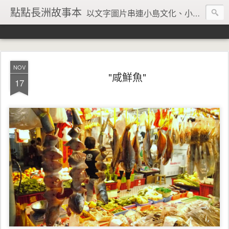
點點長洲故事本
以文字圖片串連小島文化、小島風情、小島回憶
NOV
"咸鮮魚"
17