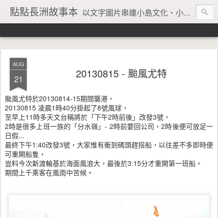
點點長洲故事本
以文字圖片串連小島文化、小島風情、小島回憶
AUG
20130815 - 颱風尤特
21
颱風尤特於20130814-15期間襲港，
20130815 凌晨1時40分掛起了8號風球，
至早上11時多天文台稱將於「下午2時前後」改發3號，
2時是很多上班一族的「分水嶺」- 2時前要回公司，2時後便可放足一
日假...
最終下午1:40改發3號，大家惟有衝到碼頭趕搭船，以往差不多即時便
可重開船隻，
豈料今次新渡輪基於海面風浪大，最後於3:15分才重開第一班船。
期間上千乘客在風雨中苦候。