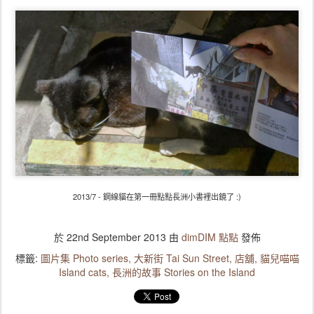
2013/7 - 鋼線貓在第一冊點點長洲小書裡出鏡了 :)
於
22nd September 2013
由
dimDIM 點點
發佈
標籤:
圖片集 Photo series
大新街 Tai Sun Street
店舖
貓兒喵喵
Island cats
長洲的故事 Stories on the Island