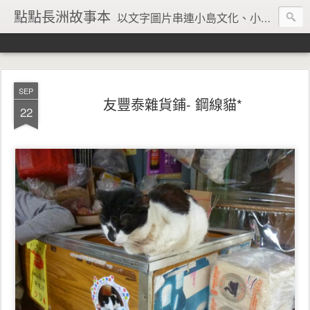
點點長洲故事本
以文字圖片串連小島文化、小島風情、小島回憶
SEP
友豐泰雜貨鋪- 鋼線貓*
22