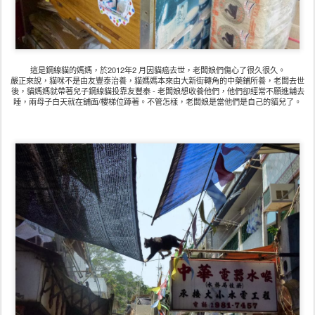
這是鋼線貓的媽媽，於2012年2 月因貓癌去世，老闆娘們傷心了很久很久。
嚴正來說，貓咪不是由友豐泰治養，貓媽媽本來由大新街轉角的中藥鋪所養，老闆去世
後，貓媽媽就帶著兒子鋼線貓投靠友豐泰 - 老闆娘想收養他們，他們卻經常不願進舖去
睡，兩母子白天就在舖面/樓梯位蹲著。不管怎樣，老闆娘是當他們是自己的貓兒了。