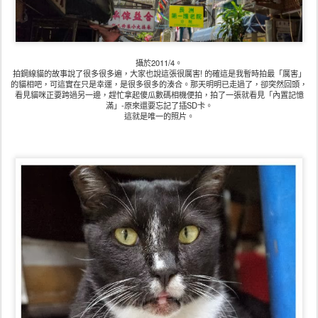
攝於2011/4。
拍鋼線貓的故事說了很多很多遍，大家也說這張很厲害! 的確這是我暫時拍最「厲害」
的貓相吧，可這實在只是幸運，是很多很多的湊合。那天明明已走過了，卻突然回頭，
看見貓咪正要跨過另一邊，趕忙拿起傻瓜數碼相機便拍，拍了一張就看見「內置記憶
滿」-原來還要忘記了插SD卡。
這就是唯一的照片。