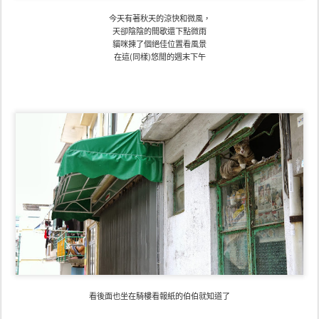
今天有著秋天的涼快和微風，
天卻陰陰的間歇還下點微雨
貓咪揀了個絕佳位置看風景
在這(同樣)悠閒的週末下午
看後面也坐在騎樓看報紙的伯伯就知道了