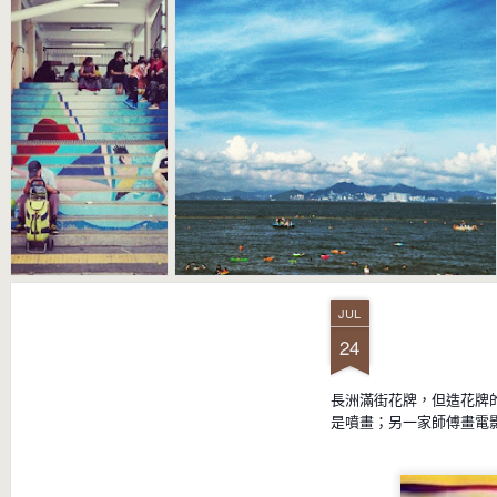
JUL
24
長洲滿街花牌，但造花牌
是噴畫；另一家師傅畫電