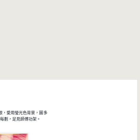
眼，愛用瑩光
色背景，圖多
每劃，足見師傅功架。