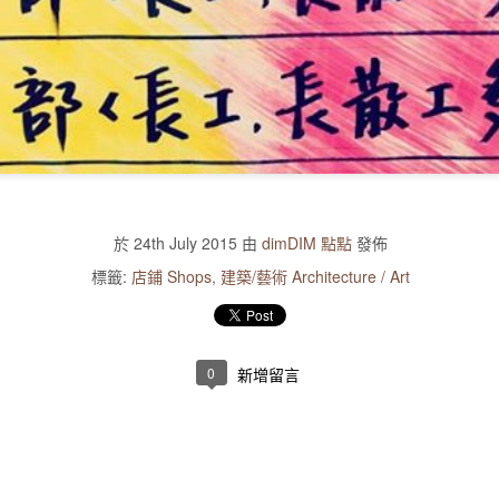
於
24th July 2015
由
dimDIM 點點
發佈
標籤:
店鋪 Shops
建築/藝術 Architecture / Art
0
新增留言