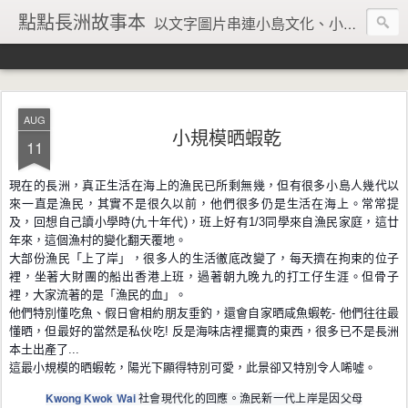
點點長洲故事本
以文字圖片串連小島文化、小島風情、小島回憶
AUG
小規模晒蝦乾
11
現在的長洲，真正生活在海上的漁民已所剩無幾，但有很多
小島人幾代以
來一直是漁民，其實不是很久以前，他們很多
仍是生活在海上。常常提
及，回想自己讀小學時(九十年代
)，班上好有1/
3同學來自漁民家庭，這廿
年來，這個漁村的變化翻天覆地。
大部份漁民「上了岸」，很多人的生活徹底改變了，每天擠
在拘束的位子
裡，坐著大財團的船出香港上班，過著朝九晚
九的打工仔生涯。但骨子
裡，大家流著的是「漁民的血」。
他們特別懂吃魚、假日會相約朋友垂釣，還會自家晒咸魚蝦
乾- 他們往往最
懂晒，但最好的當然是私伙吃! 反是海味店裡擺賣的東西，很多已不是長洲
本土出產了..
.
這最小規模的晒蝦乾，陽光下顯得特別可愛，此景卻又特別
令人唏噓。
Kwong Kwok Wai
社會現代化的回應。漁民新一代上岸是因父母