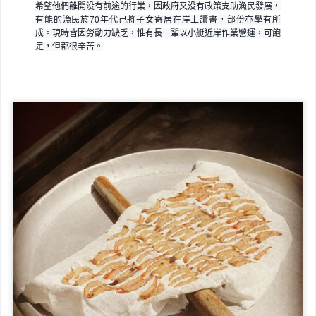
希望他們離開没有前途的行業，因政府又没有政策支助漁民發展，
有能的漁民於70年代己將子女寄居在岸上讀書，部份亦學有所
成。現時皆因勞動力缺乏，惟有長一輩以小艇近岸作業營運，可飽
足，但都很辛苦。